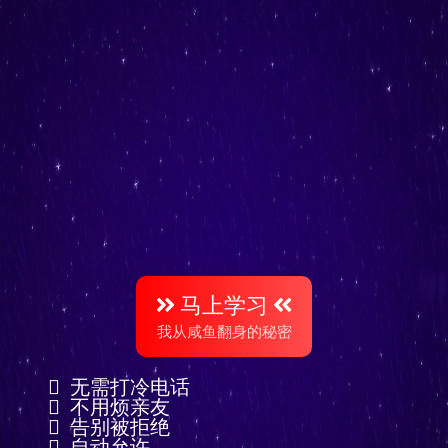
我是如何在12个月内，用一
套自动化系统招募超过100
名代理的完整秘籍 而且不
骚扰任何熟人
马上学习
我从咸鱼翻身的秘密
无需打冷电话
不用烦亲友
告别被拒绝
自动允许