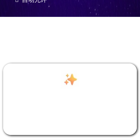
彻底停止骚扰亲朋好友，不再
看人脸色…不再面对被拒绝的
尴尬...